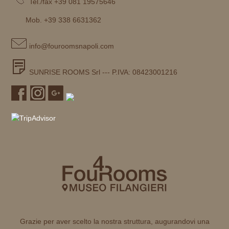
Tel./fax +39 081 19575646
Mob. +39 338 6631362
info@fouroomsnapoli.com
SUNRISE ROOMS Srl --- P.IVA: 08423001216
Grazie per aver scelto la nostra struttura, augurandovi una