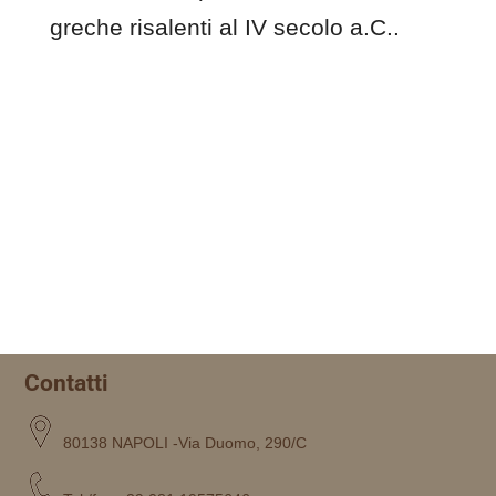
greche risalenti al IV secolo a.C..
Contatti
80138 NAPOLI -Via Duomo, 290/C