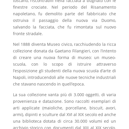
toscano, riscontrabili nella facciata a bugnato con le
finestre crociate. Nel periodo del Risanamento
napoletano, fu demolito parte del fabbricato che
ostruiva il passaggio della nuova via Duomo,
salvando la facciata, che fu rimontata sul nuovo
fronte stradale.
Nel 1888 diventa Museo civico, racchiudendo la ricca
collezione donata da Gaetano Filangieri, con l’intento
di creare una nuova forma di museo: un museo-
scuola, con lo scopo di istruire attraverso
l’esposizione gli studenti della nuova scuola d’arte di
Napoli, introducendoli alle nuove tecniche industriali
che stavano nascendo in quell’epoca.
La sua collezione vanta più di 3.000 oggetti, di varia
provenienza e datazione. Sono raccolti esemplari di
arti applicate (maioliche, porcellane, biscuit, avori,
armi), dipinti e sculture dal XVI al XIX secolo ed anche
una biblioteca dotata di circa 30.000 volumi ed un
archivio storico con documenti dal XIII al XIX secolo.