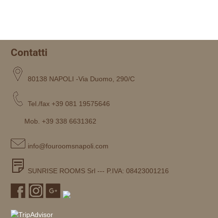
Contatti
80138 NAPOLI -Via Duomo, 290/C
Tel./fax +39 081 19575646
Mob. +39 338 6631362
info@fouroomsnapoli.com
SUNRISE ROOMS Srl --- P.IVA: 08423001216