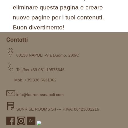
eliminare questa pagina e creare
nuove pagine per i tuoi contenuti.
Buon divertimento!
Contatti
80138 NAPOLI -Via Duomo, 290/C
Tel./fax +39 081 19575646
Mob. +39 338 6631362
info@fouroomsnapoli.com
SUNRISE ROOMS Srl --- P.IVA: 08423001216