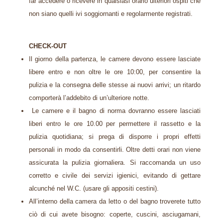
far accedere o ricevere in qualsiasi orario ulteriori ospiti che
non siano quelli ivi soggiornanti e regolarmente registrati.
CHECK-OUT
Il giorno della partenza, le camere devono essere lasciate
libere entro e non oltre le ore 10:00, per consentire la
pulizia e la consegna delle stesse ai nuovi arrivi; un ritardo
comporterà l’addebito di un’ulteriore notte.
Le camere e il bagno di norma dovranno essere lasciati
liberi entro le ore 10.00 per permettere il rassetto e la
pulizia quotidiana; si prega di disporre i propri effetti
personali in modo da consentirli. Oltre detti orari non viene
assicurata la pulizia giornaliera. Si raccomanda un uso
corretto e civile dei servizi igienici, evitando di gettare
alcunché nel W.C. (usare gli appositi cestini).
All’interno della camera da letto o del bagno troverete tutto
ciò di cui avete bisogno: coperte, cuscini, asciugamani,