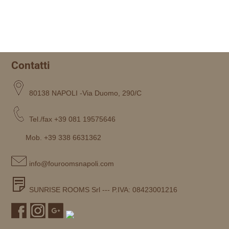
Contatti
80138 NAPOLI -Via Duomo, 290/C
Tel./fax +39 081 19575646
Mob. +39 338 6631362
info@fouroomsnapoli.com
SUNRISE ROOMS Srl --- P.IVA: 08423001216