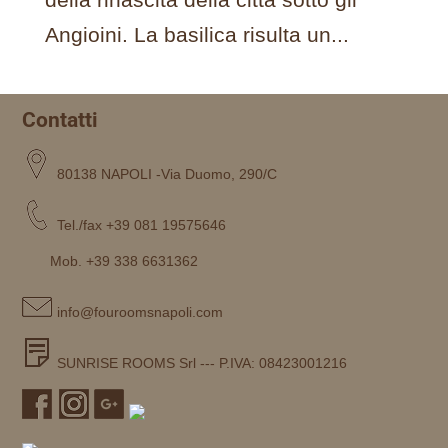
Angioini. La basilica risulta un...
Contatti
80138 NAPOLI -Via Duomo, 290/C
Tel./fax +39 081 19575646
Mob. +39 338 6631362
info@fouroomsnapoli.com
SUNRISE ROOMS Srl --- P.IVA: 08423001216